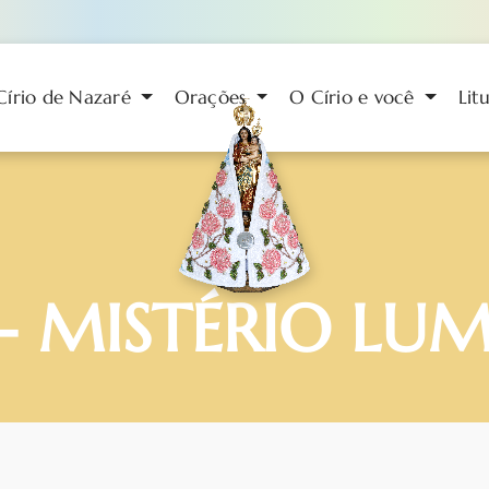
Círio de Nazaré
Orações
O Círio e você
Lit
- MISTÉRIO LU