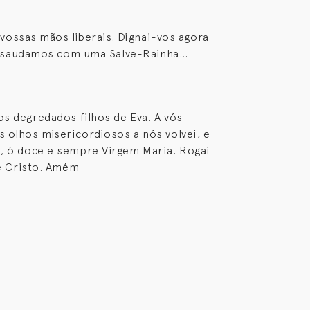
vossas mãos liberais. Dignai-vos agora
s saudamos com uma Salve-Rainha…
os degredados filhos de Eva. A vós
 olhos misericordiosos a nós volvei, e
a, ó doce e sempre Virgem Maria. Rogai
e Cristo. Amém