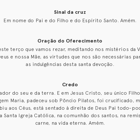
Sinal da cruz
Em nome do Pai e do Filho e do Espírito Santo. Amém.
Oração do Oferecimento
este terço que vamos rezar, meditando nos mistérios da
Deus e nossa Mãe, as virtudes que nos são necessárias pa
as indulgências desta santa devoção.
Credo
dor do seu e da terra. E em Jesus Cristo, seu único Filh
gem Maria, padeceu sob Pôncio Pilatos, foi crucificado,
biu aos Céus, está sentado à direita de Deus Pai todo-pod
a Santa Igreja Católica, na comunhão dos santos, na rem
carne, na vida eterna. Amém.