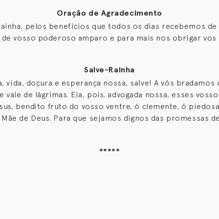
Oração de Agradecimento
Rainha, pelos benefícios que todos os dias recebemos de 
 de vosso poderoso amparo e para mais nos obrigar vo
Salve-Rainha
a, vida, doçura e esperança nossa, salve! A vós bradamos 
vale de lágrimas. Eia, pois, advogada nossa, esses vossos
us, bendito fruto do vosso ventre, ó clemente, ó piedos
a Mãe de Deus. Para que sejamos dignos das promessas d
*****