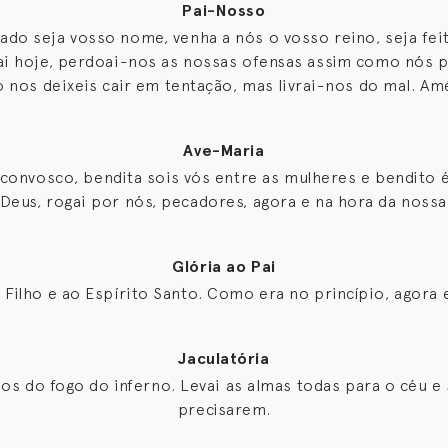
Pai-Nosso
cado seja vosso nome, venha a nós o vosso reino, seja fe
dai hoje, perdoai-nos as nossas ofensas assim como nós
o nos deixeis cair em tentação, mas livrai-nos do mal. Am
Ave-Maria
 convosco, bendita sois vós entre as mulheres e bendito é
 Deus, rogai por nós, pecadores, agora e na hora da noss
Glória ao Pai
o Filho e ao Espírito Santo. Como era no princípio, agor
Jaculatória
nos do fogo do inferno. Levai as almas todas para o céu e
precisarem.